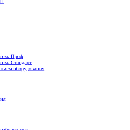
РП
ртом. Проф
том. Стандарт
нием оборудования
сия
 рабочих мест