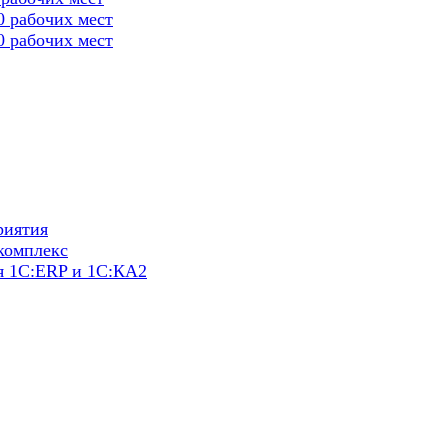
0 рабочих мест
0 рабочих мест
риятия
комплекс
я 1С:ERP и 1С:КА2