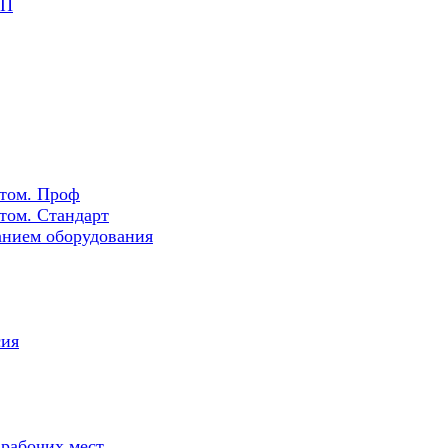
РП
ртом. Проф
том. Стандарт
нием оборудования
сия
 рабочих мест