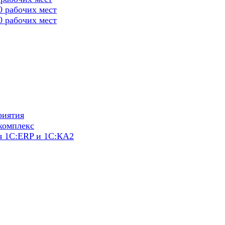
0 рабочих мест
0 рабочих мест
риятия
комплекс
я 1С:ERP и 1С:КА2