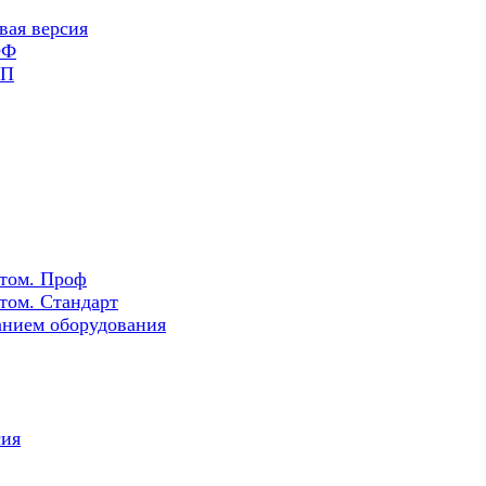
вая версия
ОФ
РП
ртом. Проф
том. Стандарт
нием оборудования
сия