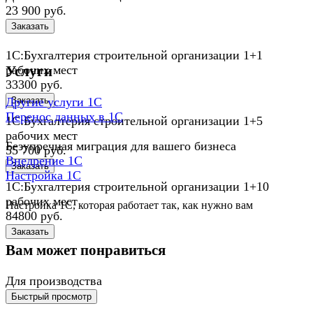
23 900
руб.
Заказать
1С:Бухгалтерия строительной организации 1+1
рабочих мест
Услуги
33300
руб.
Заказать
Другие услуги 1С
Перенос данных в 1С
1С:Бухгалтерия строительной организации 1+5
рабочих мест
Безупречная миграция для вашего бизнеса
55 700
руб.
Внедрение 1С
Заказать
Настройка 1C
1С:Бухгалтерия строительной организации 1+10
рабочих мест
Настройка 1С, которая работает так, как нужно вам
84800
руб.
Заказать
Вам может понравиться
Для производства
Быстрый просмотр