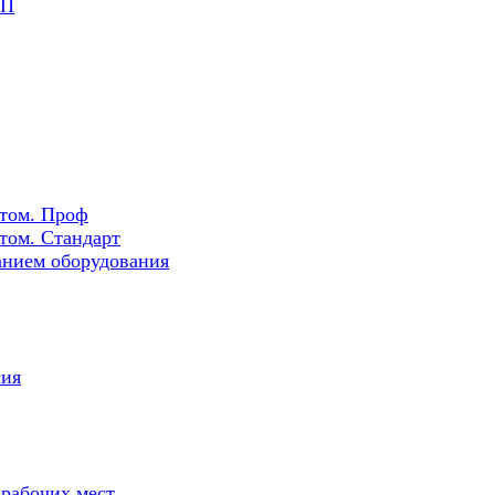
РП
ртом. Проф
том. Стандарт
нием оборудования
сия
 рабочих мест