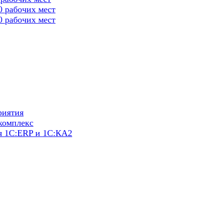
0 рабочих мест
0 рабочих мест
риятия
комплекс
я 1С:ERP и 1С:КА2